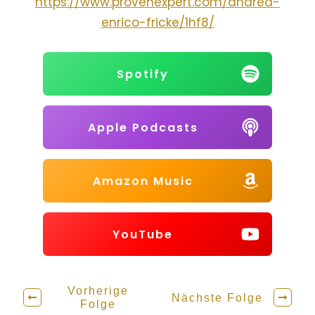
https://www.provenexpert.com/andrea-
enrico-fricke/1hf8/
Spotify
Apple Podcasts
Amazon Music
YouTube
Vorherige
Nächste Folge
Folge