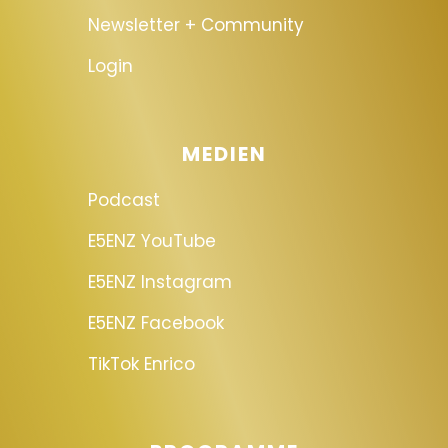
Newsletter + Community
Login
MEDIEN
Podcast
E5ENZ YouTube
E5ENZ Instagram
E5ENZ Facebook
TikTok Enrico