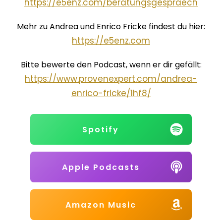
⁠⁠⁠⁠⁠⁠⁠⁠⁠⁠https://⁠⁠⁠⁠⁠⁠⁠⁠e5enz.com/beratungsgespraech⁠⁠⁠⁠⁠⁠⁠⁠⁠⁠
Mehr zu Andrea und Enrico Fricke findest du hier:
⁠⁠⁠⁠⁠⁠⁠⁠⁠⁠https://⁠⁠⁠⁠⁠⁠⁠⁠e5enz.com⁠⁠⁠⁠⁠⁠⁠⁠⁠⁠⁠⁠⁠⁠⁠⁠⁠⁠⁠⁠⁠⁠⁠⁠
Bitte bewerte den Podcast, wenn er dir gefällt:
⁠⁠⁠⁠⁠⁠⁠⁠⁠⁠https://www.provenexpert.com/andrea-
enrico-fricke/1hf8/⁠
Spotify
Apple Podcasts
Amazon Music