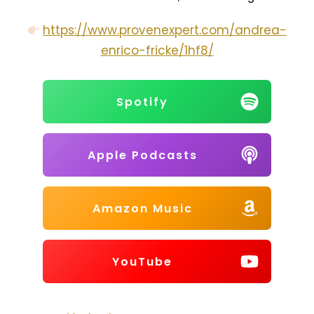
⁠⁠⁠⁠⁠⁠⁠⁠⁠⁠⁠⁠⁠⁠⁠⁠⁠⁠⁠⁠⁠⁠⁠⁠⁠⁠⁠⁠⁠⁠⁠⁠⁠⁠⁠⁠⁠⁠⁠⁠⁠⁠⁠⁠⁠⁠⁠⁠⁠⁠⁠https://www.provenexpert.com/andrea-
enrico-fricke/1hf8/⁠⁠⁠⁠
Spotify
Apple Podcasts
Amazon Music
YouTube