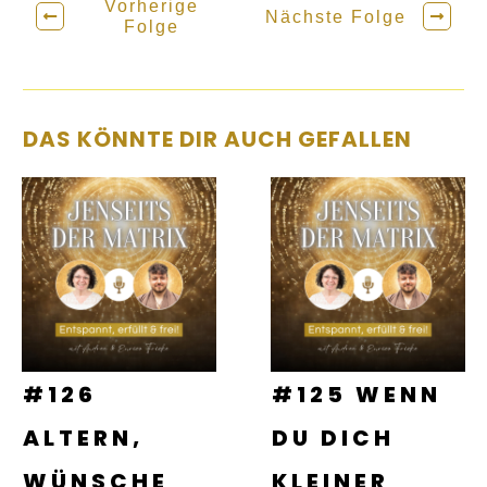
Vorherige
Nächste Folge
Folge
DAS KÖNNTE DIR AUCH GEFALLEN
#126
#125 WENN
ALTERN,
DU DICH
WÜNSCHE
KLEINER