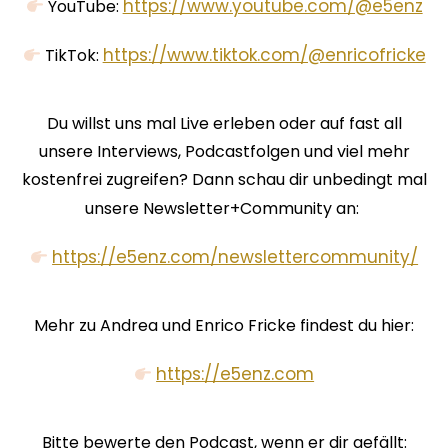
⁠⁠⁠⁠⁠⁠⁠⁠⁠⁠⁠⁠⁠⁠⁠⁠⁠⁠⁠⁠⁠⁠⁠⁠⁠https://www.youtube.com/@e5enz⁠⁠⁠⁠⁠⁠⁠⁠⁠⁠⁠⁠⁠⁠⁠⁠⁠⁠⁠⁠⁠⁠⁠⁠⁠
YouTube:
⁠⁠⁠⁠⁠⁠⁠⁠⁠⁠⁠⁠⁠⁠⁠⁠⁠⁠⁠⁠⁠⁠⁠⁠⁠https://www.tiktok.com/@enricofricke⁠⁠⁠⁠⁠⁠⁠⁠⁠⁠⁠⁠⁠⁠⁠⁠⁠⁠⁠⁠⁠⁠⁠⁠⁠
TikTok:
Du willst uns mal Live erleben oder auf fast all
unsere Interviews, Podcastfolgen und viel mehr
kostenfrei zugreifen? Dann schau dir unbedingt mal
unsere Newsletter+Community an:
⁠⁠⁠⁠⁠⁠⁠⁠⁠⁠https://e5enz.com/newslettercommunity/⁠⁠⁠⁠⁠⁠⁠⁠⁠⁠⁠⁠⁠⁠⁠⁠⁠⁠⁠⁠⁠⁠⁠⁠⁠⁠⁠⁠⁠⁠⁠⁠⁠⁠⁠⁠
Mehr zu Andrea und Enrico Fricke findest du hier:
⁠⁠⁠⁠⁠⁠⁠⁠⁠⁠https://⁠⁠⁠⁠⁠⁠⁠⁠e5enz.com⁠⁠⁠⁠⁠⁠⁠⁠⁠⁠⁠⁠⁠⁠⁠⁠⁠⁠⁠⁠⁠⁠⁠⁠⁠⁠⁠⁠⁠⁠⁠⁠⁠⁠⁠⁠⁠⁠⁠⁠⁠⁠⁠⁠⁠⁠⁠⁠⁠⁠⁠⁠⁠⁠⁠⁠⁠⁠⁠⁠⁠⁠⁠⁠⁠
⁠⁠⁠⁠⁠⁠⁠⁠⁠⁠⁠⁠⁠⁠⁠⁠⁠⁠⁠⁠⁠⁠⁠⁠⁠⁠⁠⁠⁠⁠⁠⁠⁠⁠⁠⁠⁠⁠⁠⁠⁠
Bitte bewerte den Podcast, wenn er dir gefällt: