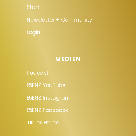
Start
Newsletter + Community
Login
MEDIEN
Podcast
E5ENZ YouTube
E5ENZ Instagram
E5ENZ Facebook
TikTok Enrico