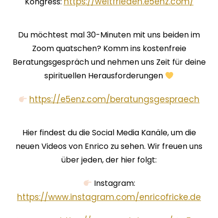
⁠https://weltfrieden.e5enz.com/⁠
Kongress:
Du möchtest mal 30-Minuten mit uns beiden im
Zoom quatschen? Komm ins kostenfreie
Beratungsgespräch und nehmen uns Zeit für deine
spirituellen Herausforderungen
⁠⁠⁠⁠⁠⁠⁠⁠⁠⁠⁠⁠⁠⁠⁠⁠⁠⁠⁠⁠⁠⁠⁠https://e5enz.com/beratungsgespraech⁠⁠⁠⁠⁠⁠⁠⁠⁠⁠⁠⁠⁠⁠⁠⁠⁠⁠⁠⁠⁠⁠⁠
Hier findest du die Social Media Kanäle, um die
neuen Videos von Enrico zu sehen. Wir freuen uns
über jeden, der hier folgt:
Instagram:
⁠⁠⁠⁠⁠⁠⁠⁠⁠⁠⁠⁠⁠⁠⁠⁠⁠⁠⁠⁠⁠⁠⁠⁠⁠https://www.instagram.com/enricofricke.de⁠⁠⁠⁠⁠⁠⁠⁠⁠⁠⁠⁠⁠⁠⁠⁠⁠⁠⁠⁠⁠⁠⁠⁠⁠